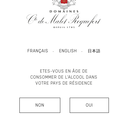
FRANÇAIS
ENGLISH
日本語
-
-
ETES-VOUS EN ÂGE DE
CONSOMMER DE L'ALCOOL DANS
L’esprit de famille Crée au milieu des années 80,
VOTRE PAYS DE RÉSIDENCE
Clos la Gaffelière est doté, d’un cuvier et d’un
chais spécifique. Il est vinifié et élevé avec
autant de soin et d’exigence que le premier vin de
NON
OUI
la Famille, Château La Gaffelière. Ce vin est issu
des sélections parcellaires des pied de côtes.
Selon les millésimes, des jeunes vignes issus des