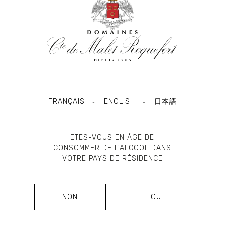
FRANÇAIS
ENGLISH
日本語
-
-
ETES-VOUS EN ÂGE DE
CONSOMMER DE L'ALCOOL DANS
VOTRE PAYS DE RÉSIDENCE
La Comtesse de Malet Roquefort est née en
2012, lorsque la Famille décide de rendre
NON
OUI
hommage à la première femme propriétaire de la
famille Malet Roquefort: La Comtesse Isabeau de